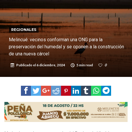
ráfagas que podrían superar los 80 km/h
¿Llega un “Súper Niño”?: De Benedictis aclara los mitos y analiza el
impacto real en la región
Cañada del Ucle se prepara para la 5ª edición de la Expo Dose
Distinguieron a Ramiro Maldonado, el campeón juvenil de malambo
REGIONALES
de Los Quirquinchos
Villada: evalúan obras preventivas ante posibles lluvias intensas
Melincué: vecinos conforman una ONG para la
preservación del humedal y se oponen a la construcción
de una nueva cárcel
Publicado el
6 diciembre, 2024
5 min read
0