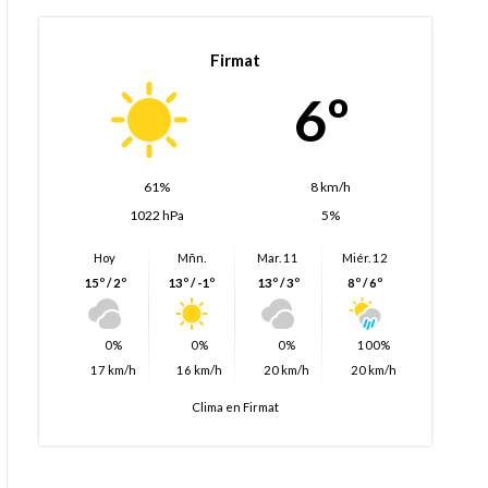
Firmat
6º
61%
8 km/h
1022 hPa
5%
Hoy
Mñn.
Mar. 11
Miér. 12
15º / 2º
13º / -1º
13º / 3º
8º / 6º
0%
0%
0%
100%
17 km/h
16 km/h
20 km/h
20 km/h
Clima en Firmat