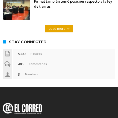
Firmat también tomó posición respecto a la ley
de tierras
Load more
STAY CONNECTED
5300
Posteos
485
Comentarios
3
Members