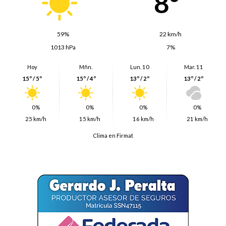
8º
59%
22 km/h
1013 hPa
7%
Hoy
Mñn.
Lun. 10
Mar. 11
15º / 5º
15º / 4º
13º / 2º
13º / 2º
0%
0%
0%
0%
25 km/h
15 km/h
16 km/h
21 km/h
Clima en Firmat