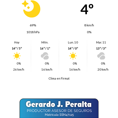
4º
69%
8 km/h
1018 hPa
0%
Hoy
Mñn.
Lun. 10
Mar. 11
14º / 5º
16º / 1º
14º / 0º
13º / 3º
0%
0%
0%
0%
26 km/h
16 km/h
16 km/h
20 km/h
Clima en Firmat