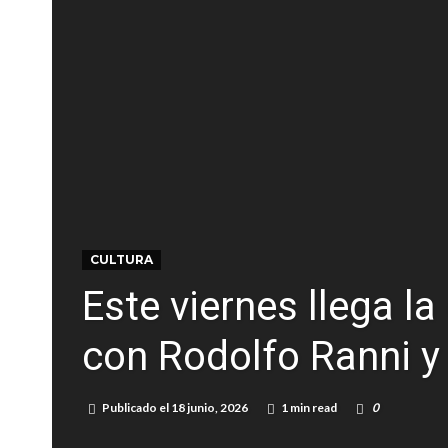
Elortondo: avanza el plan de pavimentación co
Chovet realizó el primer taller de coaching 
Confirmaron la fecha de la maratón “Gödeken
Comienza una mesa de lectura sobre literatur
Sueño albiceleste: la arquera firmatense Jazmí
Roxana Carabajal dejó su huella en la peña d
CULTURA
Este viernes llega l
con Rodolfo Ranni y 
Publicado el
18 junio, 2026
1 min read
0