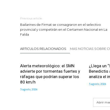
Previous article
Bailarines de Firmat se consagraron en el selectivo
provincial y competirán en el Certamen Nacional en La
Falda
ARTICULOS RELACIONADOS
MAS NOTICIAS SOBRE C
Alerta meteorológico: el SMN
¿Llega un “
advierte por tormentas fuertes y
Benedictis 
ráfagas que podrían superar los
analiza el 
80 km/h
5 agosto, 2026
5 agosto, 2026
Abrir mas