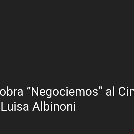
n la licitación de cinco nuevas cuadras
para emprendedores
 Corre”
a japonesa en la Biblioteca Popular Nosotros
n David fue citada a la Selección Argentina
e Casino Melincué
a obra “Negociemos” al Ci
Luisa Albinoni