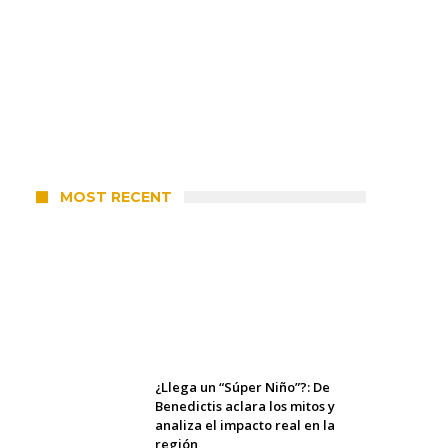
MOST RECENT
Alerta meteorológico: el SMN
advierte por tormentas fuertes y
ráfagas que podrían superar los
80 km/h
elcorreo
5 agosto, 2026
¿Llega un “Súper Niño”?: De
Benedictis aclara los mitos y
analiza el impacto real en la
región