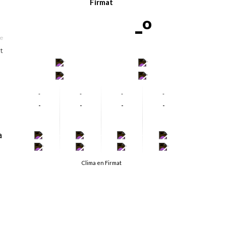
Firmat
-º
le
t
-
-
-
-
-
-
-
-
-
-
-
-
a
-
-
-
-
-
-
-
-
Clima en Firmat