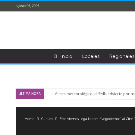
agosto 06, 2026
Inicio
Locales
Regionales
Alerta meteorológico: el SMN advierte por to
ULTIMA HORA
¿Llega un “Súper Niño”?: De Benedictis aclara l
Cañada del Ucle se prepara para la 5ª edició
Home
Cultura
Este viernes llega la obra “Negociemos” al Cine
Distinguieron a Ramiro Maldonado, el campe
Villada: evalúan obras preventivas ante posibl