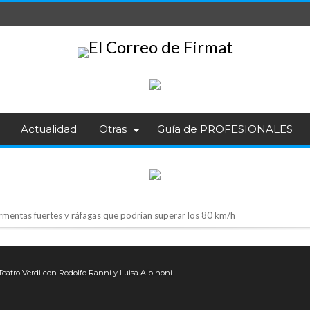
Actualidad
Otras
Guía de PROFESIONALES
rmentas fuertes y ráfagas que podrían superar los 80 km/h
os mitos y analiza el impacto real en la región
n de la Expo Dose
 Teatro Verdi con Rodolfo Ranni y Luisa Albinoni
ón juvenil de malambo de Los Quirquinchos
es lluvias intensas