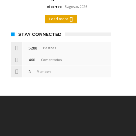
elcorreo
5 agosto, 2026
Load more
STAY CONNECTED
5288
Posteos
460
Comentarios
3
Members