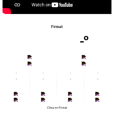
Firmat
-º
-
-
-
-
-
-
-
-
-
-
-
-
-
-
-
-
-
-
-
-
Clima en Firmat