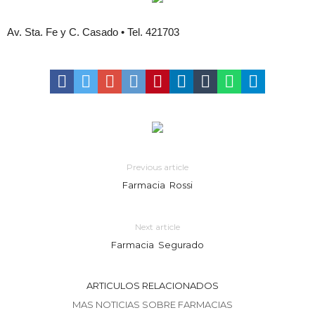
de Los Quirquinchos
Villada: evalúan obras preventivas ante posibles lluvias intensas
Av. Sta. Fe y C. Casado • Tel. 421703
Previous article
Farmacia Rossi
Next article
Farmacia Segurado
ARTICULOS RELACIONADOS
MAS NOTICIAS SOBRE FARMACIAS