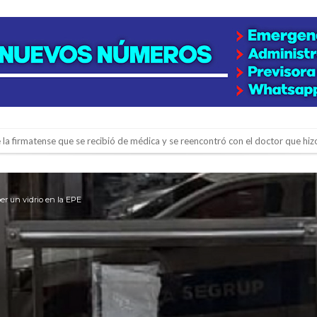
e la firmatense que se recibió de médica y se reencontró con el doctor que hi
l de Básquet 3×3 Inclusivo
 la empresa reformula sus anuncios a los trabajadores
r un vidrio en la EPE
adas del Juzgado de Faltas por presuntas irregularidades
del techo del galpón del ferrocarril
niataron a una pareja de adultos mayores
 EPI y el Hospital Vilela
colección de golosinas para agasajar a los niños en su día