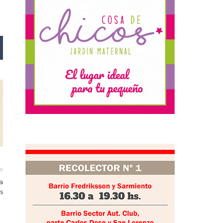
le
a
s