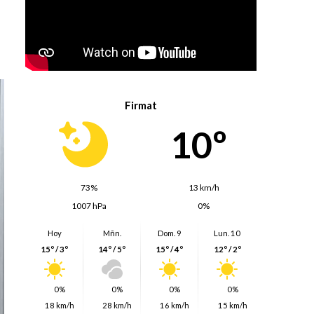
Firmat
10º
73%
13 km/h
1007 hPa
0%
Hoy
Mñn.
Dom. 9
Lun. 10
15º / 3º
14º / 5º
15º / 4º
12º / 2º
0%
0%
0%
0%
18 km/h
28 km/h
16 km/h
15 km/h