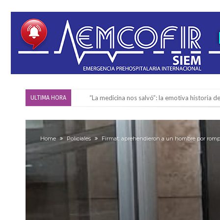
“La medicina nos salvó”: la emotiva historia d
ULTIMA HORA
Firmat será sede del segundo Torneo Regiona
Vassalli: en potencial y con fechas diferidas,
Home
Policiales
Firmat: aprehendieron a un hombre por rompe
Firmat: avanza la investigación de dos emple
Villada: el viento provocó el desprendimiento 
Violento robo en la zona rural de Firmat: ma
Colecta solidaria de juguetes en Firmat para el
Firmat: “Codo a codo” lanza una campaña de re