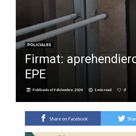
Vuelve el básquet: este viernes arranca el C
Güemes y Mariano Vera
POLICIALES
Firmat: aprehendiero
EPE
Publicado el
9 diciembre, 2024
1 min read
0
Share on Facebook
Shar