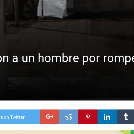
lausura con agenda confirmada y planteles renovados
n a un hombre por romper
e on Twitter