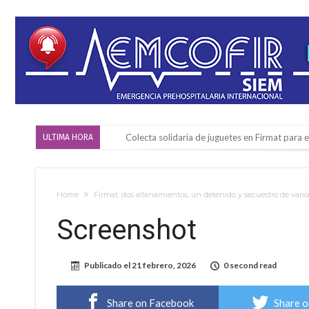
Colecta solidaria de juguetes en Firmat para el
ULTIMA HORA
Firmat: “Codo a codo” lanza una campaña de re
Vuelve el básquet: este viernes arranca el C
Home
Firmat: dos allanamientos, un detenido y secuestro de vari
Güemes y Mariano Vera
Screenshot
Alerta meteorológico: el SMN advierte por to
¿Llega un “Súper Niño”?: De Benedictis aclara l
Publicado el
21 febrero, 2026
0 second read
Cañada del Ucle se prepara para la 5ª edició
Distinguieron a Ramiro Maldonado, el campe
Share on Facebook
Share o