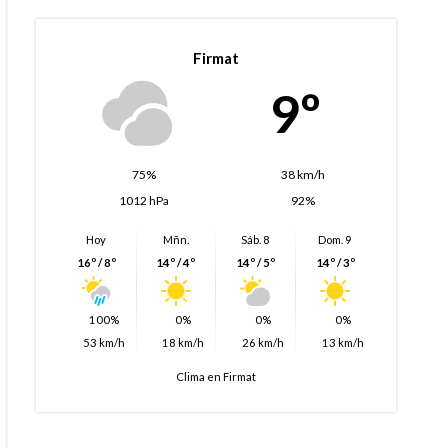
Firmat
9º
75%
38 km/h
1012 hPa
92%
Hoy
Mñn.
Sáb. 8
Dom. 9
16º / 8º
14º / 4º
14º / 5º
14º / 3º
100%
0%
0%
0%
53 km/h
18 km/h
26 km/h
13 km/h
Clima en Firmat