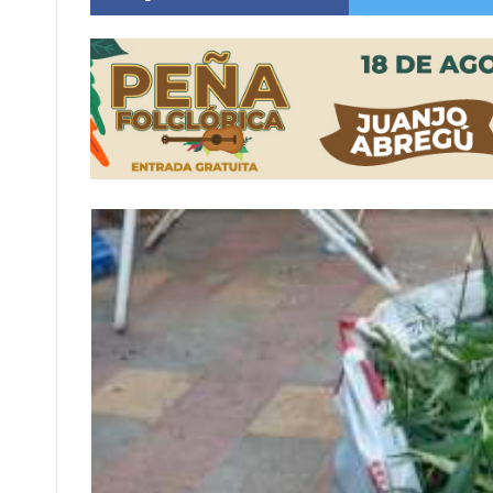
Villada: evalúan obras preventivas ante posibl
Elortondo: avanza el plan de pavimentación co