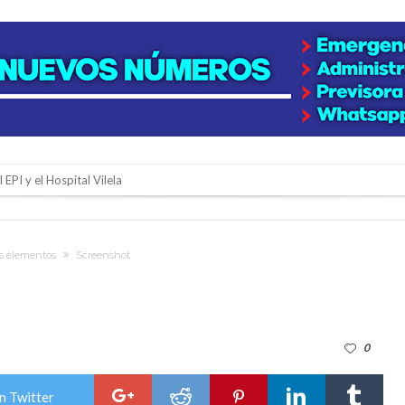
 EPI y el Hospital Vilela
colección de golosinas para agasajar a los niños en su día
lausura con agenda confirmada y planteles renovados
os elementos
Screenshot
rmentas fuertes y ráfagas que podrían superar los 80 km/h
os mitos y analiza el impacto real en la región
0
n de la Expo Dose
ón juvenil de malambo de Los Quirquinchos
n Twitter