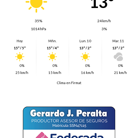
13º
35%
24 km/h
1014 hPa
3%
Hoy
Mñn.
Lun. 10
Mar. 11
15º / 5º
15º / 4º
13º / 2º
13º / 2º
0%
0%
0%
0%
25 km/h
15 km/h
16 km/h
21 km/h
Clima en Firmat