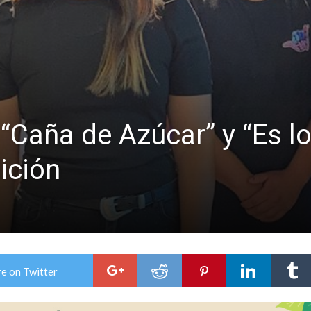
niataron a una pareja de adultos mayores
 EPI y el Hospital Vilela
“Caña de Azúcar” y “Es lo
ición
e on Twitter