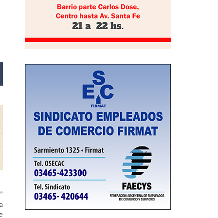
le
a
e