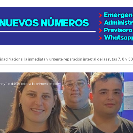
lidad Nacional la inmediata y urgente reparación integral de las rutas 7, 8 y 33
gará una nueva final en la Liga Deportiva del Sur
y de tierras
hay” le darán color a la primera edición
e la firmatense que se recibió de médica y se reencontró con el doctor que hi
l de Básquet 3×3 Inclusivo
 la empresa reformula sus anuncios a los trabajadores
adas del Juzgado de Faltas por presuntas irregularidades
del techo del galpón del ferrocarril