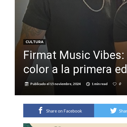
Violento robo en la zona rural de Firmat: ma
Colecta solidaria de juguetes en Firmat para el
CULTURA
Firmat Music Vibes: 
color a la primera ed
Publicado el
15 noviembre, 2024
1 min read
0
Share on Facebook
Shar