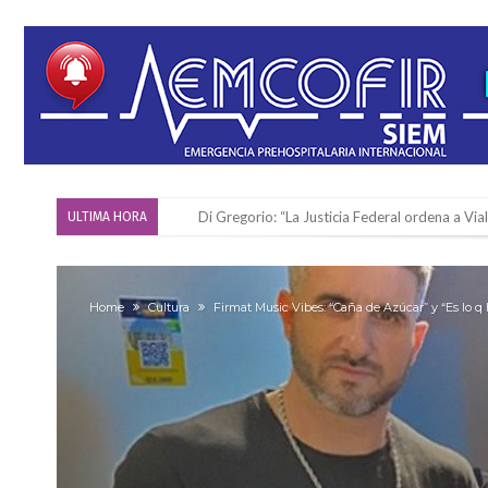
Di Gregorio: “La Justicia Federal ordena a Via
ULTIMA HORA
Reserva: Firmat F.B.C. venció a San Martín y ju
Firmat también tomó posición respecto a la le
Home
Cultura
Firmat Music Vibes: “Caña de Azúcar” y “Es lo q 
“La medicina nos salvó”: la emotiva historia d
Firmat será sede del segundo Torneo Regiona
Vassalli: en potencial y con fechas diferidas,
Firmat: avanza la investigación de dos emple
Villada: el viento provocó el desprendimiento 