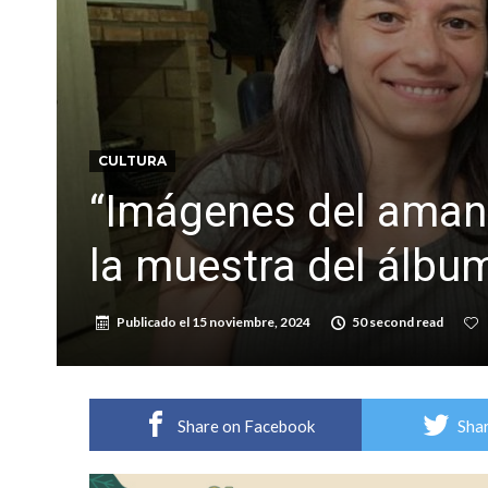
Firmat: “Codo a codo” lanza una campaña de re
Vuelve el básquet: este viernes arranca el C
CULTURA
“Imágenes del amane
la muestra del álbum
Publicado el
15 noviembre, 2024
50 second read
Share on Facebook
Shar