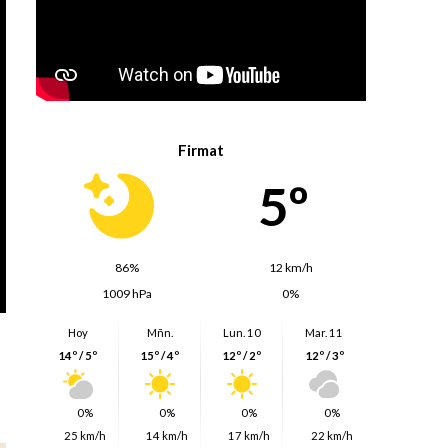
Firmat
5º
86%
12 km/h
1009 hPa
0%
Hoy
Mñn.
Lun. 10
Mar. 11
14º / 5º
15º / 4º
12º / 2º
12º / 3º
0%
0%
0%
0%
25 km/h
14 km/h
17 km/h
22 km/h