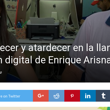
colección de golosinas para agasajar a los niños en su día
lausura con agenda confirmada y planteles renovados
cer y atardecer en la ll
 digital de Enrique Arisn
0
e on Twitter