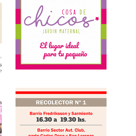
le
á
?