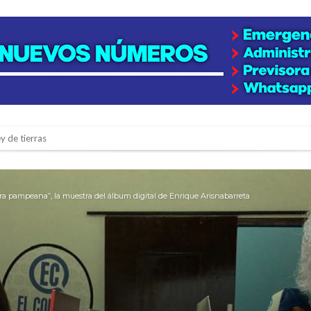
y de tierras
e la firmatense que se recibió de médica y se reencontró con el doctor que hi
l de Básquet 3×3 Inclusivo
ra pampeana”, la muestra del álbum digital de Enrique Arisnabarreta
 la empresa reformula sus anuncios a los trabajadores
adas del Juzgado de Faltas por presuntas irregularidades
del techo del galpón del ferrocarril
niataron a una pareja de adultos mayores
 EPI y el Hospital Vilela