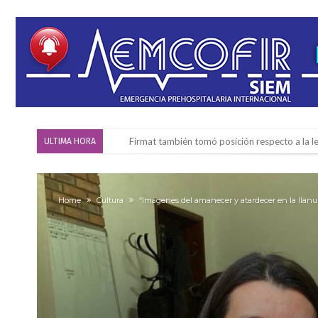
Firmat también tomó posición respecto a la le
ULTIMA HORA
“La medicina nos salvó”: la emotiva historia d
Firmat será sede del segundo Torneo Regiona
Home
Cultura
“Imágenes del amanecer y atardecer en la llanu
Vassalli: en potencial y con fechas diferidas,
Firmat: avanza la investigación de dos emple
Villada: el viento provocó el desprendimiento 
Violento robo en la zona rural de Firmat: ma
Colecta solidaria de juguetes en Firmat para el