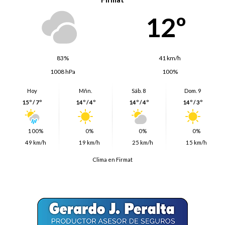
12º
83%
41 km/h
1008 hPa
100%
Hoy
Mñn.
Sáb. 8
Dom. 9
15º / 7º
14º / 4º
14º / 4º
14º / 3º
100%
0%
0%
0%
49 km/h
19 km/h
25 km/h
15 km/h
Clima en Firmat