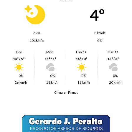
4º
69%
8 km/h
1018 hPa
0%
Hoy
Mñn.
Lun. 10
Mar. 11
14º / 5º
16º / 1º
14º / 0º
13º / 3º
0%
0%
0%
0%
26 km/h
16 km/h
16 km/h
20 km/h
Clima en Firmat