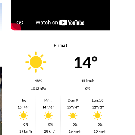
Firmat
14º
48%
15 km/h
1012 hPa
0%
Hoy
Mñn.
Dom. 9
Lun. 10
15º / 4º
14º / 6º
15º / 4º
12º / 2º
0%
0%
0%
0%
19 km/h
28 km/h
16 km/h
15 km/h