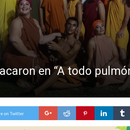
n de la Expo Dose
ón juvenil de malambo de Los Quirquinchos
acaron en “A todo pulmó
e on Twitter