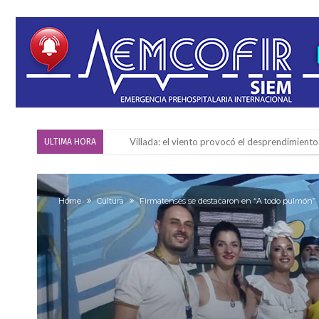
Villada: el viento provocó el desprendimiento 
ULTIMA HORA
Violento robo en la zona rural de Firmat: ma
Colecta solidaria de juguetes en Firmat para el
Home
Cultura
Firmatenses se destacaron en “A todo pulmón”
Firmat: “Codo a codo” lanza una campaña de re
Vuelve el básquet: este viernes arranca el C
Güemes y Mariano Vera
Alerta meteorológico: el SMN advierte por to
¿Llega un “Súper Niño”?: De Benedictis aclara l