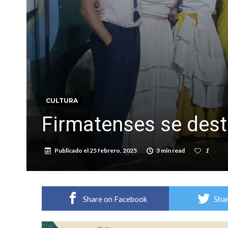
Cañada del Ucle se prepara para la 5ª edició
Distinguieron a Ramiro Maldonado, el campe
CULTURA
Firmatenses se dest
Publicado el
25 febrero, 2025
3 min read
1
Share on Facebook
Shar