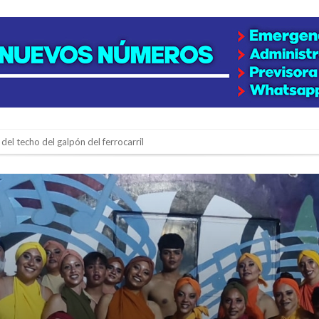
del techo del galpón del ferrocarril
niataron a una pareja de adultos mayores
 EPI y el Hospital Vilela
colección de golosinas para agasajar a los niños en su día
lausura con agenda confirmada y planteles renovados
rmentas fuertes y ráfagas que podrían superar los 80 km/h
os mitos y analiza el impacto real en la región