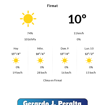
Firmat
10º
74%
11 km/h
1016 hPa
0%
Hoy
Mñn.
Dom. 9
Lun. 10
15º / 4º
14º / 6º
15º / 4º
12º / 2º
0%
0%
0%
0%
19 km/h
28 km/h
16 km/h
15 km/h
Clima en Firmat