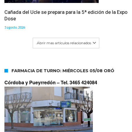
Cañada del Ucle se prepara para la 5ª edición de la Expo
Dose
5 agosto, 2026
Abrir mas artículos relacionados
FARMACIA DE TURNO: MIÉRCOLES 05/08 ORÓ
Córdoba y Pueyrredón –
Tel. 3465 424084