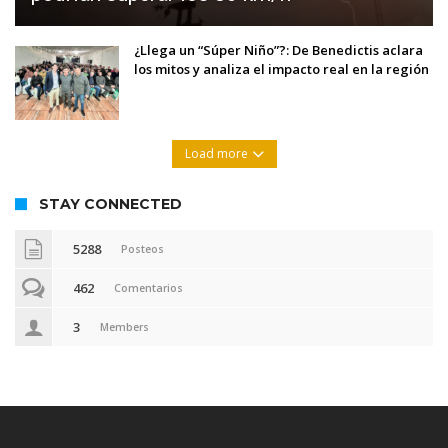
¿Llega un “Súper Niño”?: De Benedictis aclara
los mitos y analiza el impacto real en la región
Load more
STAY CONNECTED
5288
Posteos
462
Comentarios
3
Members