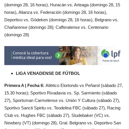
(domingo 28, 16 horas), Huracán vs. Arteaga (domingo 28, 15
horas), Alianza vs. Federación (domingo 28, 16 horas),
Deportivo vs. Gödeken (domingo 28, 16 horas), Belgrano vs.
Chañarense (domingo 28); Cafferatense vs. Centenario
(domingo 28)
LIGA VENADENSE DE FÚTBOL
Primera A | Fecha 6:
Atlético Elortondo vs Peñarol (sábado 27,
15.30 horas); Sportivo Rivadavia vs. Sp. Sarmiento (sábado
27), Sportsman Carmelense vs. Unión Y Cultura (sábado 27),
Sportivo Sancti Spiritu vs. Teodelina FBC (sábado 27), Racing
Club vs. Hughes FBC (sábado 27), Studebaker (VC) vs.
Newbery (VT) (domingo 28), Gral. Belgrano vs. Deportivo San