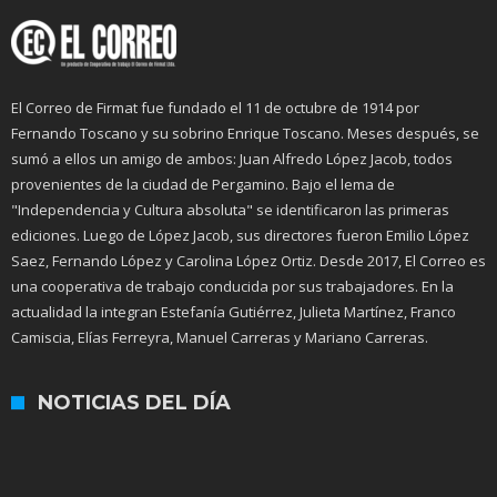
El Correo de Firmat fue fundado el 11 de octubre de 1914 por
Fernando Toscano y su sobrino Enrique Toscano. Meses después, se
sumó a ellos un amigo de ambos: Juan Alfredo López Jacob, todos
provenientes de la ciudad de Pergamino. Bajo el lema de
"Independencia y Cultura absoluta" se identificaron las primeras
ediciones. Luego de López Jacob, sus directores fueron Emilio López
Saez, Fernando López y Carolina López Ortiz. Desde 2017, El Correo es
una cooperativa de trabajo conducida por sus trabajadores. En la
actualidad la integran Estefanía Gutiérrez, Julieta Martínez, Franco
Camiscia, Elías Ferreyra, Manuel Carreras y Mariano Carreras.
NOTICIAS DEL DÍA