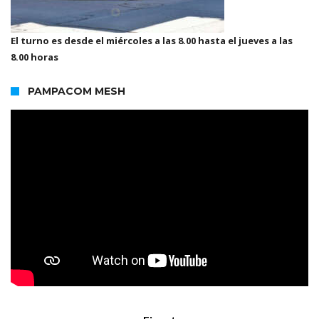
El turno es desde el miércoles a las 8.00 hasta el jueves a las
8.00 horas
PAMPACOM MESH