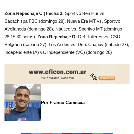
Zona Repechaje C | Fecha 3:
Sportivo Ben Hur vs.
Sacachispa FBC (domingo 28), Nueva Era MT vs. Sportivo
Avellaneda (domingo 28), Náutico vs. Sportivo MT (domingo
28,15.30 horas).
Zona Repechaje D:
Def. Talleres vs. CSD
Belgrano (sábado 27); Los Andes vs. Dep. Chapuy (sábado 27);
Independiente (A) vs. Independiente (VC) (domingo 28)
Por Franco Camiscia