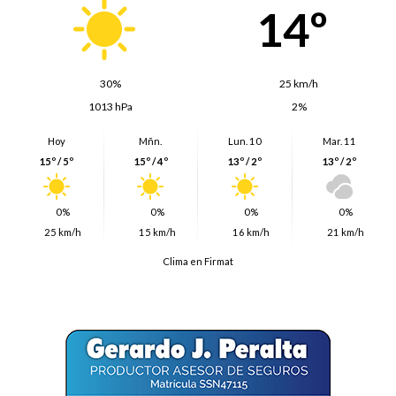
14º
30%
25 km/h
1013 hPa
2%
Hoy
Mñn.
Lun. 10
Mar. 11
15º / 5º
15º / 4º
13º / 2º
13º / 2º
0%
0%
0%
0%
25 km/h
15 km/h
16 km/h
21 km/h
Clima en Firmat