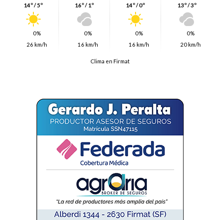
14º / 5º
16º / 1º
14º / 0º
13º / 3º
0%
0%
0%
0%
26 km/h
16 km/h
16 km/h
20 km/h
Clima en Firmat