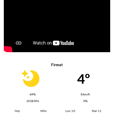
Firmat
4º
69%
8 km/h
1018 hPa
0%
Hoy
Mñn.
Lun. 10
Mar. 11