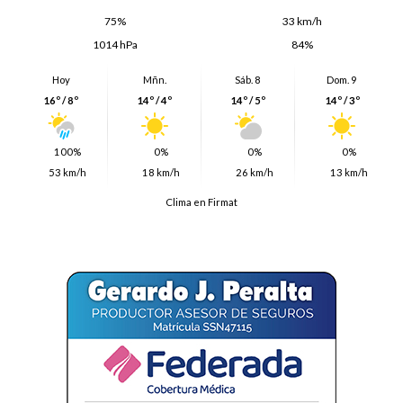
75%
33 km/h
1014 hPa
84%
Hoy
Mñn.
Sáb. 8
Dom. 9
16º / 8º
14º / 4º
14º / 5º
14º / 3º
100%
0%
0%
0%
53 km/h
18 km/h
26 km/h
13 km/h
Clima en Firmat