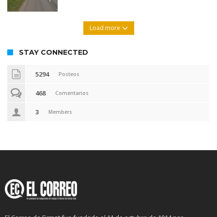
Load more
STAY CONNECTED
5294
Posteos
468
Comentarios
3
Members