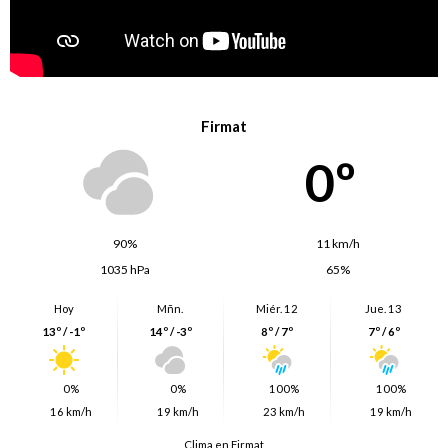
Firmat
0º
90%
11 km/h
1035 hPa
65%
Hoy
Mñn.
Miér. 12
Jue. 13
13º / -1º
14º / -3º
8º / 7º
7º / 6º
0%
0%
100%
100%
16 km/h
19 km/h
23 km/h
19 km/h
Clima en Firmat