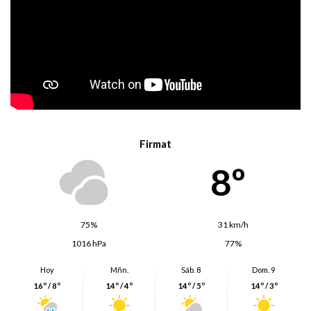
Firmat
8º
75%
31 km/h
1016 hPa
77%
Hoy
Mñn.
Sáb. 8
Dom. 9
16º / 8º
14º / 4º
14º / 5º
14º / 3º