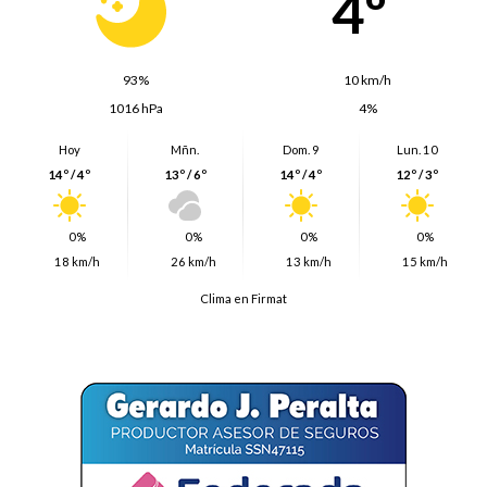
4º
93%
10 km/h
1016 hPa
4%
Hoy
Mñn.
Dom. 9
Lun. 10
14º / 4º
13º / 6º
14º / 4º
12º / 3º
0%
0%
0%
0%
18 km/h
26 km/h
13 km/h
15 km/h
Clima en Firmat