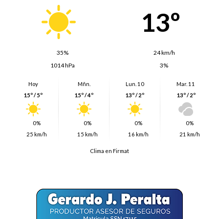
13º
35%
24 km/h
1014 hPa
3%
Hoy
Mñn.
Lun. 10
Mar. 11
15º / 5º
15º / 4º
13º / 2º
13º / 2º
0%
0%
0%
0%
25 km/h
15 km/h
16 km/h
21 km/h
Clima en Firmat