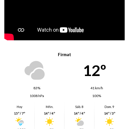
Firmat
12º
83%
41 km/h
1008 hPa
100%
Hoy
Mñn.
Sáb. 8
Dom. 9
15º / 7º
14º / 4º
14º / 4º
14º / 3º