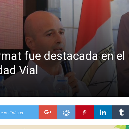
n David fue citada a la Selección Argentina
e Casino Melincué
irmat fue destacada en el
dad Vial
e on Twitter