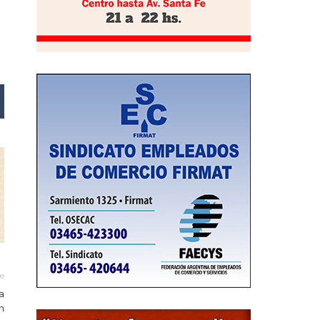
le
a
n