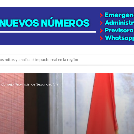
os mitos y analiza el impacto real en la región
n de la Expo Dose
ón juvenil de malambo de Los Quirquinchos
l Consejo Provincial de Seguridad Vial
es lluvias intensas
n la licitación de cinco nuevas cuadras
para emprendedores
 Corre”
a japonesa en la Biblioteca Popular Nosotros