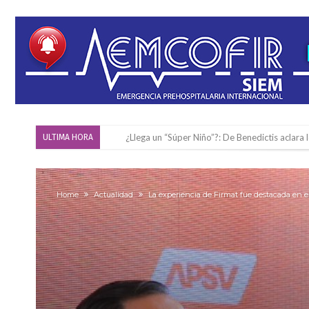
¿Llega un “Súper Niño”?: De Benedictis aclara l
ULTIMA HORA
Cañada del Ucle se prepara para la 5ª edició
Distinguieron a Ramiro Maldonado, el campe
Home
Actualidad
La experiencia de Firmat fue destacada en e
Villada: evalúan obras preventivas ante posibl
Elortondo: avanza el plan de pavimentación co
Chovet realizó el primer taller de coaching 
Confirmaron la fecha de la maratón “Gödeken
Comienza una mesa de lectura sobre literatur