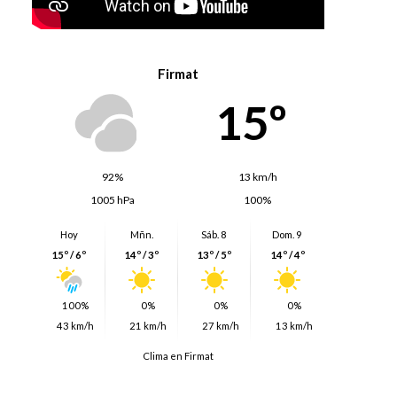
Firmat
15º
92%
13 km/h
1005 hPa
100%
Hoy
Mñn.
Sáb. 8
Dom. 9
15º / 6º
14º / 3º
13º / 5º
14º / 4º
100%
0%
0%
0%
43 km/h
21 km/h
27 km/h
13 km/h
Clima en Firmat