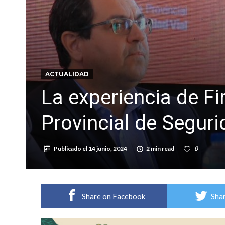
Sueño albiceleste: la arquera firmatense Jazmí
Roxana Carabajal dejó su huella en la peña d
ACTUALIDAD
La experiencia de F
Provincial de Seguri
Publicado el
14 junio, 2024
2 min read
0
Share on Facebook
Shar