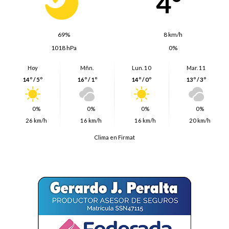
4º
69%
8 km/h
1018 hPa
0%
Hoy
Mñn.
Lun. 10
Mar. 11
14º / 5º
16º / 1º
14º / 0º
13º / 3º
0%
0%
0%
0%
26 km/h
16 km/h
16 km/h
20 km/h
Clima en Firmat