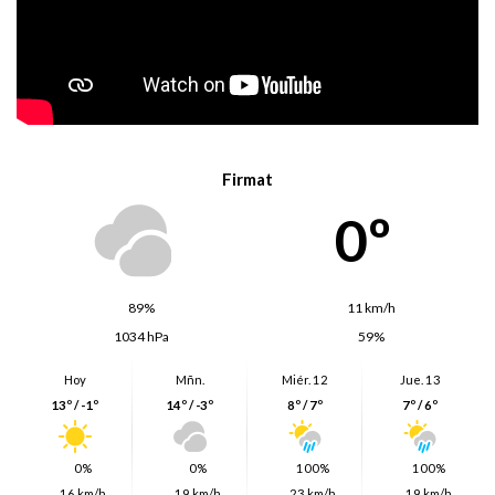
Firmat
0º
89%
11 km/h
1034 hPa
59%
Hoy
Mñn.
Miér. 12
Jue. 13
13º / -1º
14º / -3º
8º / 7º
7º / 6º
0%
0%
100%
100%
16 km/h
19 km/h
23 km/h
19 km/h