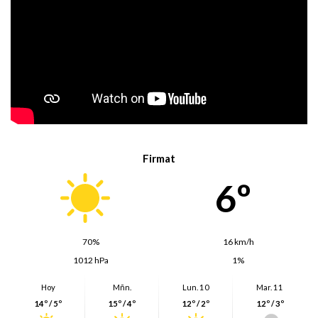
Firmat
6º
70%
16 km/h
1012 hPa
1%
Hoy
Mñn.
Lun. 10
Mar. 11
14º / 5º
15º / 4º
12º / 2º
12º / 3º