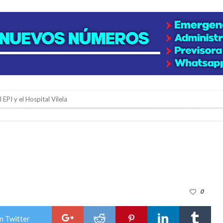
 EPI y el Hospital Vilela
colección de golosinas para agasajar a los niños en su día
lausura con agenda confirmada y planteles renovados
rmentas fuertes y ráfagas que podrían superar los 80 km/h
os mitos y analiza el impacto real en la región
0
n de la Expo Dose
ón juvenil de malambo de Los Quirquinchos
n Twitter