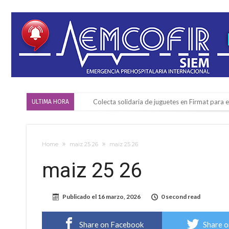
Colecta solidaria de juguetes en Firmat para el
ULTIMA HORA
Firmat: “Codo a codo” lanza una campaña de re
Vuelve el básquet: este viernes arranca el C
Home
maiz 25 26
maiz 25 26
Güemes y Mariano Vera
maiz 25 26
Alerta meteorológico: el SMN advierte por to
¿Llega un “Súper Niño”?: De Benedictis aclara l
Publicado el
16 marzo, 2026
0 second read
Cañada del Ucle se prepara para la 5ª edició
Distinguieron a Ramiro Maldonado, el campe
Share on Facebook
Share o