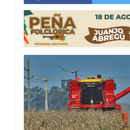
Villada: evalúan obras preventivas ante posibl
Elortondo: avanza el plan de pavimentación co