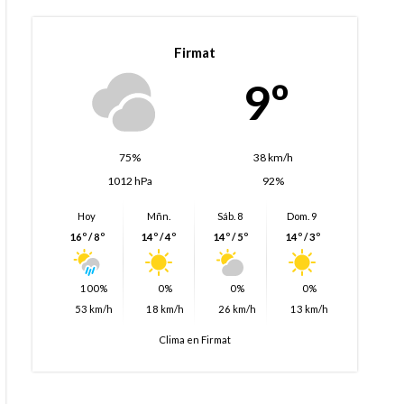
Firmat
9º
75%
38 km/h
1012 hPa
92%
Hoy
Mñn.
Sáb. 8
Dom. 9
16º / 8º
14º / 4º
14º / 5º
14º / 3º
100%
0%
0%
0%
53 km/h
18 km/h
26 km/h
13 km/h
Clima en Firmat