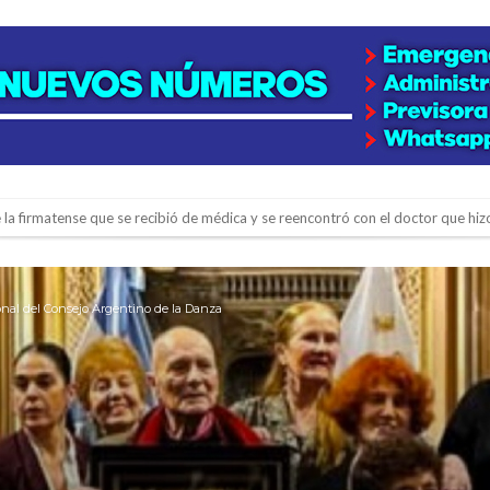
e la firmatense que se recibió de médica y se reencontró con el doctor que hi
l de Básquet 3×3 Inclusivo
 la empresa reformula sus anuncios a los trabajadores
onal del Consejo Argentino de la Danza
adas del Juzgado de Faltas por presuntas irregularidades
del techo del galpón del ferrocarril
niataron a una pareja de adultos mayores
 EPI y el Hospital Vilela
colección de golosinas para agasajar a los niños en su día