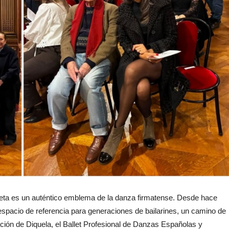
rieta es un auténtico emblema de la danza firmatense. Desde hace
spacio de referencia para generaciones de bailarines, un camino de
ción de Diquela, el Ballet Profesional de Danzas Españolas y