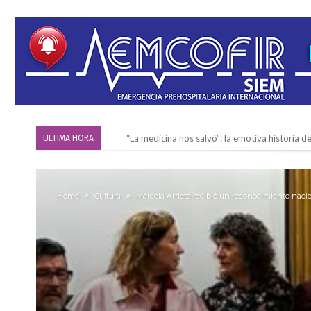
“La medicina nos salvó”: la emotiva historia d
ULTIMA HORA
Firmat será sede del segundo Torneo Regiona
Vassalli: en potencial y con fechas diferidas,
Home
Cultura
Marcela Arrieta recibió un reconocimiento naci
Firmat: avanza la investigación de dos emple
Villada: el viento provocó el desprendimiento 
Violento robo en la zona rural de Firmat: ma
Colecta solidaria de juguetes en Firmat para el
Firmat: “Codo a codo” lanza una campaña de re