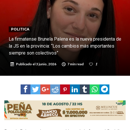
nacimiento
Inclusivo
Vassalli: en potencial y con fechas diferidas, la empresa reformula
sus anuncios a los trabajadores
Firmat: avanza la investigación de dos empleadas del Juzgado de
Faltas por presuntas irregularidades
Villada: el viento provocó el desprendimiento del techo del galpón
POLITICA
del ferrocarril
Violento robo en la zona rural de Firmat: maniataron a una pareja de
La firmatense Brunela Palena es la nueva presidenta de
la JS en la provincia: “Los cambios más importantes
adultos mayores
Colecta solidaria de juguetes en Firmat para el EPI y el Hospital
siempre son colectivos”
Vilela
Publicado el
3 junio, 2026
7 min read
1