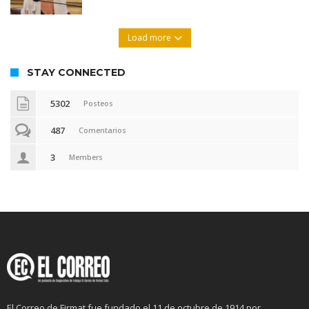
Load more
STAY CONNECTED
5302
Posteos
487
Comentarios
3
Members
El Correo de Firmat fue fundado el 11 de octubre de 1914 por