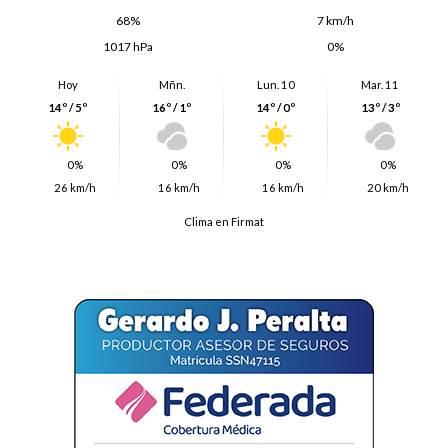
68%
7 km/h
1017 hPa
0%
Hoy
Mñn.
Lun. 10
Mar. 11
14º / 5º
16º / 1º
14º / 0º
13º / 3º
0%
0%
0%
0%
26 km/h
16 km/h
16 km/h
20 km/h
Clima en Firmat