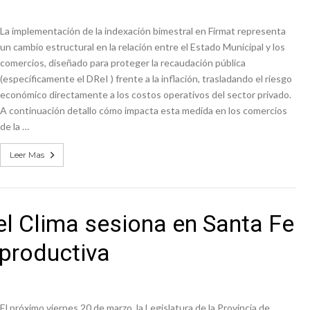
La implementación de la indexación bimestral en Firmat representa
un cambio estructural en la relación entre el Estado Municipal y los
comercios, diseñado para proteger la recaudación pública
(específicamente el DReI ) frente a la inflación, trasladando el riesgo
económico directamente a los costos operativos del sector privado.
A continuación detallo cómo impacta esta medida en los comercios
de la …
Leer Mas
el Clima sesiona en Santa Fe
productiva
El próximo viernes 20 de marzo, la Legislatura de la Provincia de