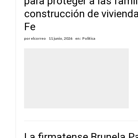
para proteger a las famil
construcción de vivienda
Fe
por
elcorreo
11 junio, 2026
en :
Politica
La firmatense Brunela P