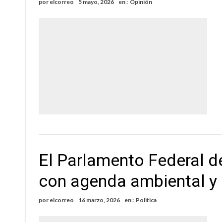
por
elcorreo
5 mayo, 2026
en :
Opinión
El Parlamento Federal d
con agenda ambiental y 
por
elcorreo
16 marzo, 2026
en :
Politica