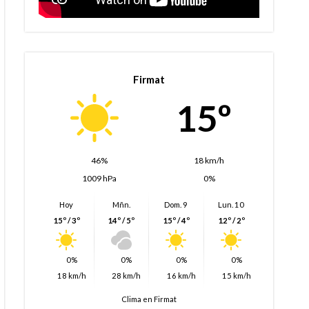
Firmat
15º
46%
18 km/h
1009 hPa
0%
Hoy
Mñn.
Dom. 9
Lun. 10
15º / 3º
14º / 5º
15º / 4º
12º / 2º
0%
0%
0%
0%
18 km/h
28 km/h
16 km/h
15 km/h
Clima en Firmat