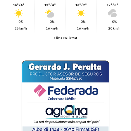
14º / 4º
15º / 4º
13º / 2º
12º / 3º
0%
0%
0%
0%
26 km/h
16 km/h
16 km/h
20 km/h
Clima en Firmat