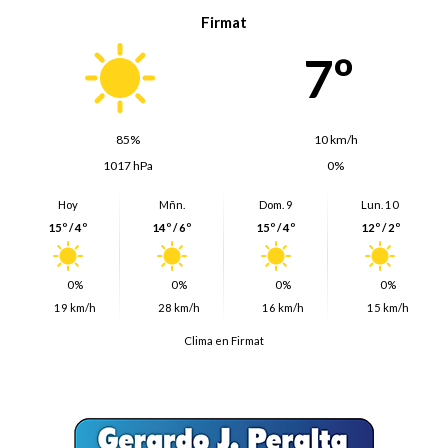
Firmat
7º
85%
10 km/h
1017 hPa
0%
Hoy
Mñn.
Dom. 9
Lun. 10
15º / 4º
14º / 6º
15º / 4º
12º / 2º
0%
0%
0%
0%
19 km/h
28 km/h
16 km/h
15 km/h
Clima en Firmat