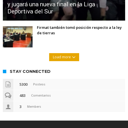
y jugará una nueva final en la Liga
Deportiva del Sur
Firmat también tomó posición respecto a la ley
de tierras
Load more
STAY CONNECTED
5300
Posteos
483
Comentarios
3
Members