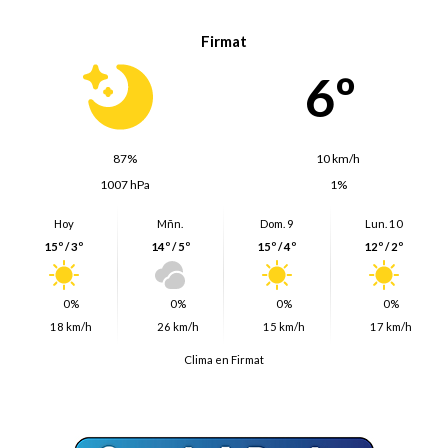
Firmat
6º
87%
10 km/h
1007 hPa
1%
Hoy
Mñn.
Dom. 9
Lun. 10
15º / 3º
14º / 5º
15º / 4º
12º / 2º
0%
0%
0%
0%
18 km/h
26 km/h
15 km/h
17 km/h
Clima en Firmat