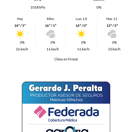
1018 hPa
0%
Hoy
Mñn.
Lun. 10
Mar. 11
14º / 5º
16º / 1º
14º / 0º
13º / 3º
0%
0%
0%
0%
26 km/h
16 km/h
16 km/h
20 km/h
Clima en Firmat