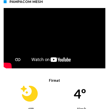
PAMPACOM MESH
Firmat
4º
69%
8 km/h