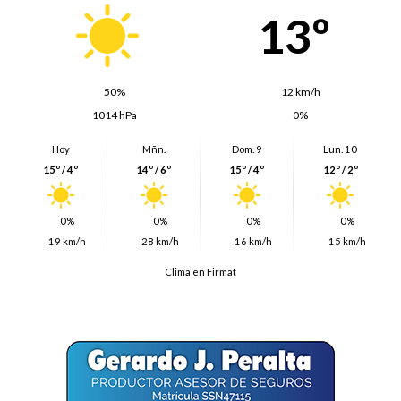
13º
50%
12 km/h
1014 hPa
0%
Hoy
Mñn.
Dom. 9
Lun. 10
15º / 4º
14º / 6º
15º / 4º
12º / 2º
0%
0%
0%
0%
19 km/h
28 km/h
16 km/h
15 km/h
Clima en Firmat