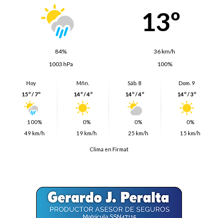
13º
84%
36 km/h
1003 hPa
100%
Hoy
Mñn.
Sáb. 8
Dom. 9
15º / 7º
14º / 4º
14º / 4º
14º / 3º
100%
0%
0%
0%
49 km/h
19 km/h
25 km/h
15 km/h
Clima en Firmat