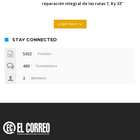
reparación integral de las rutas 7, 8 y 33”
Load more
STAY CONNECTED
5302
Posteos
489
Comentarios
3
Members