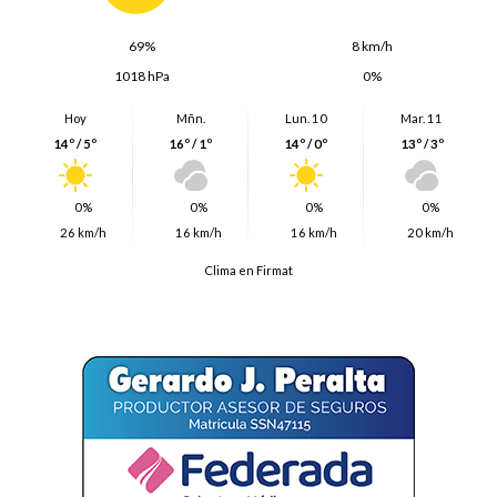
69%
8 km/h
1018 hPa
0%
Hoy
Mñn.
Lun. 10
Mar. 11
14º / 5º
16º / 1º
14º / 0º
13º / 3º
0%
0%
0%
0%
26 km/h
16 km/h
16 km/h
20 km/h
Clima en Firmat