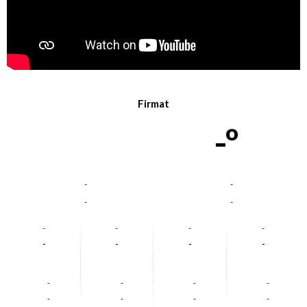
Firmat
-º
-
-
-
-
-
-
-
-
-
-
-
-
-
-
-
-
-
-
-
-