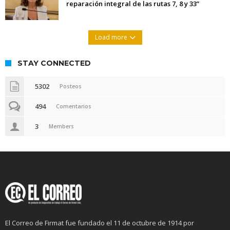
reparación integral de las rutas 7, 8 y 33”
Load more
STAY CONNECTED
5302
Posteos
494
Comentarios
3
Members
El Correo de Firmat fue fundado el 11 de octubre de 1914 por