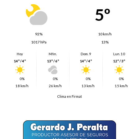
5º
92%
10 km/h
1017 hPa
13%
Hoy
Mñn.
Dom. 9
Lun. 10
14º / 4º
13º / 6º
14º / 4º
12º / 3º
0%
0%
0%
0%
18 km/h
26 km/h
13 km/h
15 km/h
Clima en Firmat