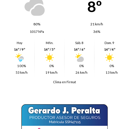
8º
80%
21 km/h
1017 hPa
36%
Hoy
Mñn.
Sáb. 8
Dom. 9
16º / 9º
14º / 5º
14º / 6º
14º / 4º
100%
0%
0%
0%
53 km/h
19 km/h
26 km/h
13 km/h
Clima en Firmat