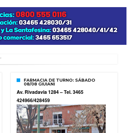
”
FARMACIA DE TURNO: SÁBADO
08/08 GIUIANI
zo posible su nacimiento
Av. Rivadavia 1284 –
Tel. 3465
424966/428459