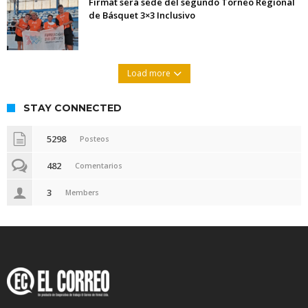
Firmat será sede del segundo Torneo Regional
de Básquet 3×3 Inclusivo
Load more
STAY CONNECTED
5298
Posteos
482
Comentarios
3
Members