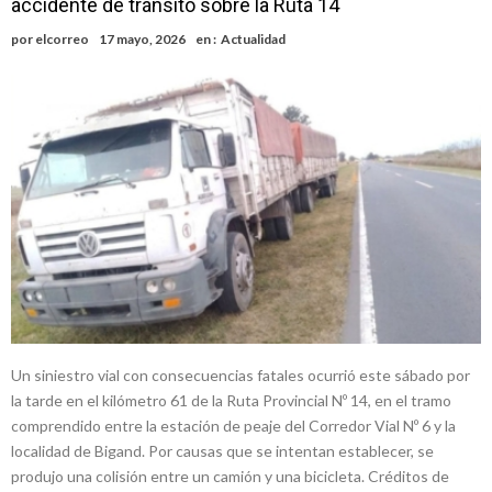
accidente de tránsito sobre la Ruta 14
adultos mayores
Colecta solidaria de juguetes en Firmat para el EPI y el Hospital
por
elcorreo
17 mayo, 2026
en :
Actualidad
Vilela
Firmat: “Codo a codo” lanza una campaña de recolección de
golosinas para agasajar a los niños en su día
Vuelve el básquet: este viernes arranca el Clausura con agenda
confirmada y planteles renovados
Güemes y Mariano Vera
Alerta meteorológico: el SMN advierte por tormentas fuertes y
ráfagas que podrían superar los 80 km/h
Un siniestro vial con consecuencias fatales ocurrió este sábado por
la tarde en el kilómetro 61 de la Ruta Provincial Nº 14, en el tramo
comprendido entre la estación de peaje del Corredor Vial Nº 6 y la
localidad de Bigand. Por causas que se intentan establecer, se
produjo una colisión entre un camión y una bicicleta. Créditos de