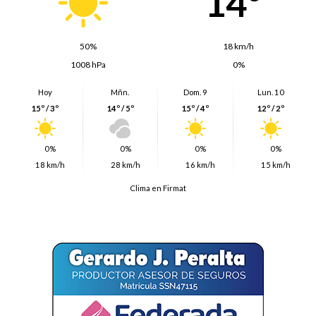
14º
50%
18 km/h
1008 hPa
0%
Hoy
Mñn.
Dom. 9
Lun. 10
15º / 3º
14º / 5º
15º / 4º
12º / 2º
0%
0%
0%
0%
18 km/h
28 km/h
16 km/h
15 km/h
Clima en Firmat