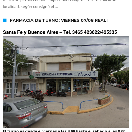
localidad, según consignó el …
FARMACIA DE TURNO: VIERNES 07/08 REALI
Santa Fe y Buenos Aires –
Tel. 3465 423622/425335
El turno es desde el viernes a las 8.00 hasta el sábado a las 8.00