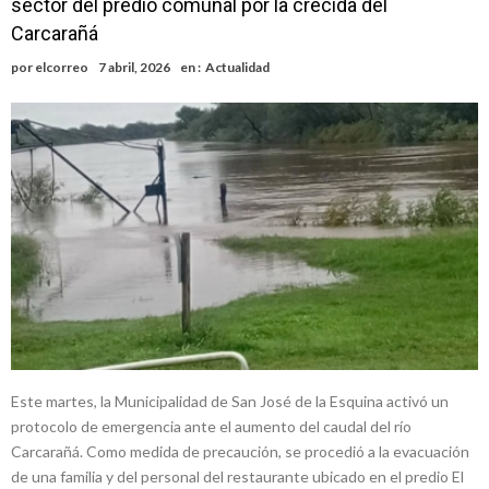
sector del predio comunal por la crecida del
recibió de médica y se reencontró con el doctor que hizo posible su
Firmat será sede del segundo Torneo Regional de Básquet 3×3
Carcarañá
nacimiento
Inclusivo
Vassalli: en potencial y con fechas diferidas, la empresa reformula
por
elcorreo
7 abril, 2026
en :
Actualidad
sus anuncios a los trabajadores
Firmat: avanza la investigación de dos empleadas del Juzgado de
Faltas por presuntas irregularidades
Villada: el viento provocó el desprendimiento del techo del galpón
del ferrocarril
Violento robo en la zona rural de Firmat: maniataron a una pareja de
adultos mayores
Este martes, la Municipalidad de San José de la Esquina activó un
protocolo de emergencia ante el aumento del caudal del río
Carcarañá. Como medida de precaución, se procedió a la evacuación
de una familia y del personal del restaurante ubicado en el predio El