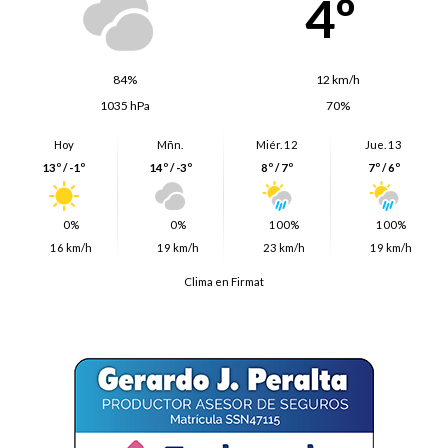
4º
84%
12 km/h
1035 hPa
70%
Hoy
Mñn.
Miér. 12
Jue. 13
13º / -1º
14º / -3º
8º / 7º
7º / 6º
0%
0%
100%
100%
16 km/h
19 km/h
23 km/h
19 km/h
Clima en Firmat