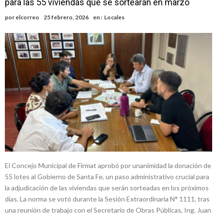
para las 55 viviendas que se sortearán en marzo
Alerta meteorológico: el SMN advierte por tormentas fuertes y
por
elcorreo
25 febrero, 2026
en :
Locales
ráfagas que podrían superar los 80 km/h
¿Llega un “Súper Niño”?: De Benedictis aclara los mitos y analiza el
impacto real en la región
Cañada del Ucle se prepara para la 5ª edición de la Expo Dose
Distinguieron a Ramiro Maldonado, el campeón juvenil de malambo
de Los Quirquinchos
Villada: evalúan obras preventivas ante posibles lluvias intensas
El Concejo Municipal de Firmat aprobó por unanimidad la donación de
55 lotes al Gobierno de Santa Fe, un paso administrativo crucial para
la adjudicación de las viviendas que serán sorteadas en los próximos
días. La norma se votó durante la Sesión Extraordinaria N° 1111, tras
una reunión de trabajo con el Secretario de Obras Públicas, Ing. Juan