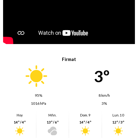
Firmat
3º
95%
8 km/h
1016 hPa
3%
Hoy
Mñn.
Dom. 9
Lun. 10
14º / 4º
13º / 6º
14º / 4º
12º / 3º