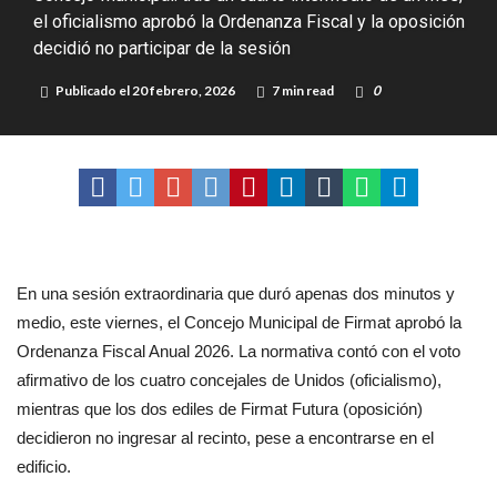
el oficialismo aprobó la Ordenanza Fiscal y la oposición
Distinguieron a Ramiro Maldonado, el campeón juvenil de malambo
decidió no participar de la sesión
de Los Quirquinchos
Villada: evalúan obras preventivas ante posibles lluvias intensas
Publicado el
20 febrero, 2026
7 min read
0
En una sesión extraordinaria que duró apenas dos minutos y
medio, este viernes, el Concejo Municipal de Firmat aprobó la
Ordenanza Fiscal Anual 2026. La normativa contó con el voto
afirmativo de los cuatro concejales de Unidos (oficialismo),
mientras que los dos ediles de Firmat Futura (oposición)
decidieron no ingresar al recinto, pese a encontrarse en el
edificio.