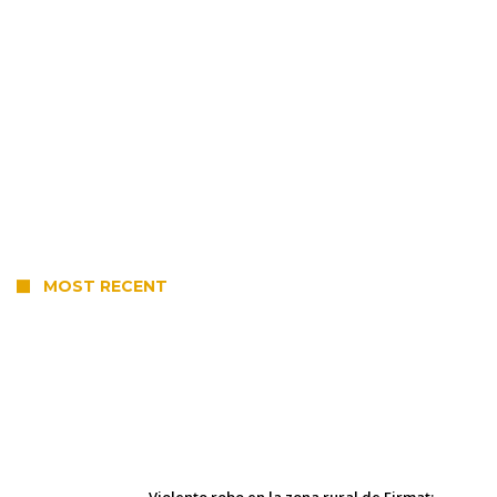
MOST RECENT
Villada: el viento provocó el
desprendimiento del techo del galpón del
ferrocarril
Violento robo en la zona rural de Firmat: