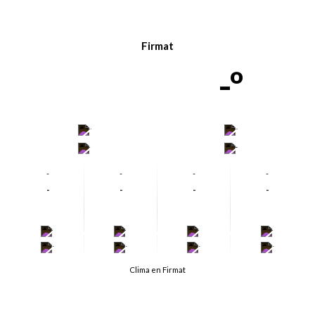
Firmat
-º
-
-
-
-
-
-
-
-
-
-
-
-
-
-
-
-
-
-
-
-
Clima en Firmat