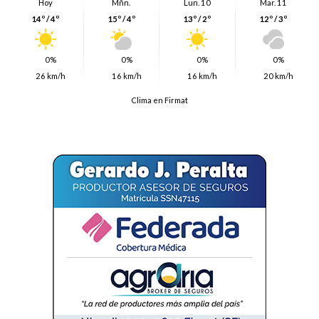
Hoy
Mñn.
Lun. 10
Mar. 11
14º / 4º
15º / 4º
13º / 2º
12º / 3º
0%
0%
0%
0%
26 km/h
16 km/h
16 km/h
20 km/h
Clima en Firmat