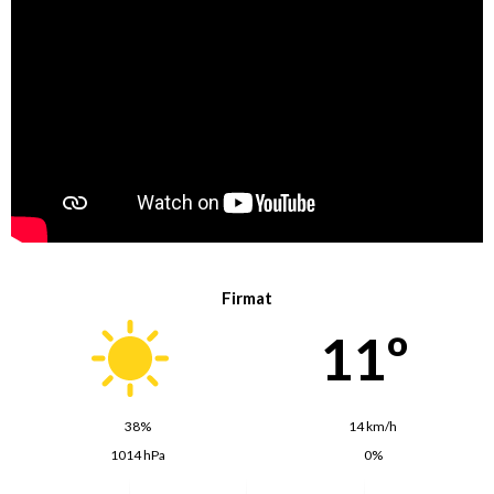
Firmat
11º
38%
14 km/h
1014 hPa
0%