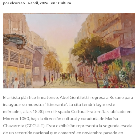
por
elcorreo
6 abril, 2026
en :
Cultura
nacimiento
Inclusivo
Vassalli: en potencial y con fechas diferidas, la empresa reformula
sus anuncios a los trabajadores
Firmat: avanza la investigación de dos empleadas del Juzgado de
Faltas por presuntas irregularidades
Villada: el viento provocó el desprendimiento del techo del galpón
del ferrocarril
Violento robo en la zona rural de Firmat: maniataron a una pareja de
adultos mayores
Colecta solidaria de juguetes en Firmat para el EPI y el Hospital
Vilela
El artista plástico firmatense, Abel Gentiletti, regresa a Rosario para
inaugurar su muestra “Itinerante”. La cita tendrá lugar este
miércoles, a las 18.30, en el Espacio Cultural Fraternitas, ubicado en
Moreno 1050, bajo la dirección cultural y curaduría de Marisa
Chazarreta (GECULT). Esta exhibición representa la segunda escala
de un recorrido nacional que comenzó en noviembre pasado en