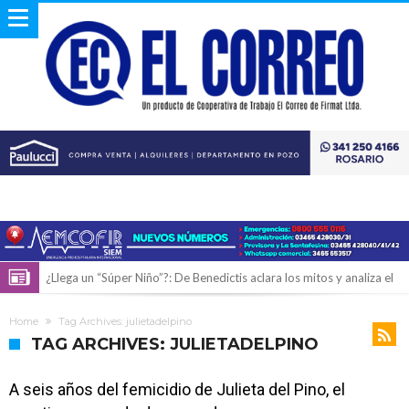
¿Llega un “Súper Niño”?: De Benedictis aclara los mitos y analiza el
impacto real en la región
Cañada del Ucle se prepara para la 5ª edición de la Expo Dose
Home
Tag Archives: julietadelpino
Distinguieron a Ramiro Maldonado, el campeón juvenil de malambo
TAG ARCHIVES: JULIETADELPINO
de Los Quirquinchos
Villada: evalúan obras preventivas ante posibles lluvias intensas
A seis años del femicidio de Julieta del Pino, el
Elortondo: avanza el plan de pavimentación con la licitación de cinco