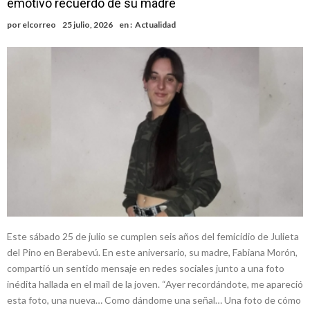
emotivo recuerdo de su madre
nuevas cuadras
Chovet realizó el primer taller de coaching para emprendedores
por
elcorreo
25 julio, 2026
en :
Actualidad
Confirmaron la fecha de la maratón “Gödeken Corre”
Comienza una mesa de lectura sobre literatura japonesa en la
Biblioteca Popular Nosotros
Sueño albiceleste: la arquera firmatense Jazmín David fue citada a la
Selección Argentina
Roxana Carabajal dejó su huella en la peña de Casino Melincué
Este sábado 25 de julio se cumplen seis años del femicidio de Julieta
del Pino en Berabevú. En este aniversario, su madre, Fabiana Morón,
compartió un sentido mensaje en redes sociales junto a una foto
inédita hallada en el mail de la joven. “Ayer recordándote, me apareció
esta foto, una nueva… Como dándome una señal… Una foto de cómo