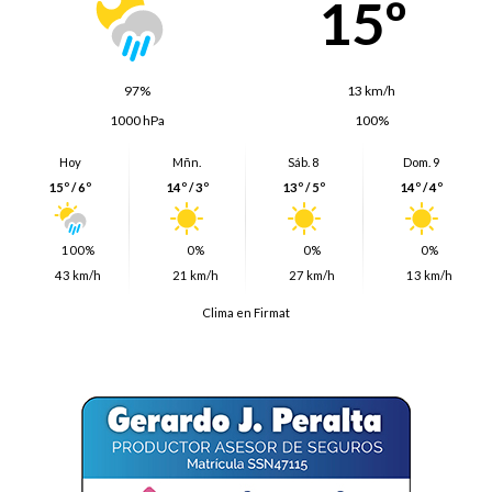
15º
97%
13 km/h
1000 hPa
100%
Hoy
Mñn.
Sáb. 8
Dom. 9
15º / 6º
14º / 3º
13º / 5º
14º / 4º
100%
0%
0%
0%
43 km/h
21 km/h
27 km/h
13 km/h
Clima en Firmat